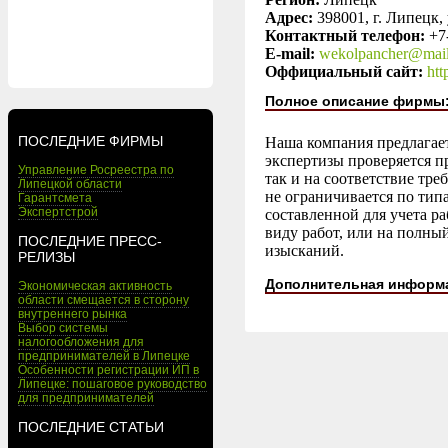
Адрес:
398001, г. Липецк, 
Контактный телефон:
+7
E-mail:
wekolpancher@mail
Оффициальный сайт:
htt
Полное описание фирмы
ПОСЛЕДНИЕ ФИРМЫ
Наша компания предлагает
экспертизы проверяется п
Управление Росреестра по
так и на соответствие тр
Липецкой области
не ограничивается по тип
Гарантсмета
Экспертстрой
составленной для учета р
виду работ, или на полны
ПОСЛЕДНИЕ ПРЕСС-
изысканий.
РЕЛИЗЫ
Дополнительная информ
Экономическая активность
области смещается в сторону
внутреннего рынка
Выбор системы
налогообложения для
предпринимателей в Липецке
Особенности регистрации ИП в
Липецке: пошаговое руководство
для предпринимателей
ПОСЛЕДНИЕ СТАТЬИ