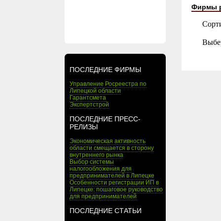
Фирмы 
Сорт
Выбе
ПОСЛЕДНИЕ ФИРМЫ
Управление Росреестра по
Липецкой области
Гарантсмета
Экспертстрой
ПОСЛЕДНИЕ ПРЕСС-
РЕЛИЗЫ
Экономическая активность
области смещается в сторону
внутреннего рынка
Выбор системы
налогообложения для
предпринимателей в Липецке
Особенности регистрации ИП в
Липецке: пошаговое руководство
для предпринимателей
ПОСЛЕДНИЕ СТАТЬИ