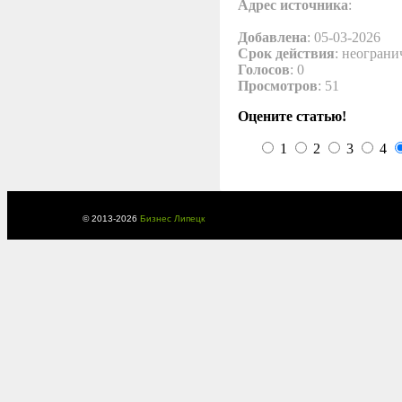
Адрес источника
:
Добавлена
: 05-03-2026
Срок действия
: неограни
Голосов
: 0
Просмотров
: 51
Оцените статью!
1
2
3
4
© 2013-
2026
Бизнес Липецк