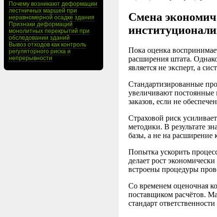
Почему возникают деформации
лестничных маршей при
Смена экономич
неравномерной осадке здания
Признаки деформаций
институционали
монолитных перекрытий при
обследовании зданий
Вывоз отходов как контроль
Пока оценка воспринимает
регуляторного риска и
непрерывности
расширения штата. Однако
является не эксперт, а си
Стандартизированные про
увеличивают постоянные 
заказов, если не обеспече
Страховой риск усиливает
методики. В результате з
базы, а не на расширение 
Попытка ускорить процесс
делает рост экономически
встроены процедуры прове
Со временем оценочная ко
поставщиком расчётов. М
стандарт ответственности