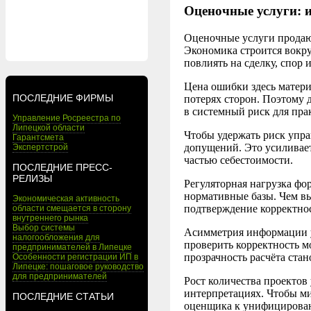
Оценочные услуги: и
Оценочные услуги продают
Экономика строится вокру
повлиять на сделку, спор 
Цена ошибки здесь матери
ПОСЛЕДНИЕ ФИРМЫ
потерях сторон. Поэтому 
в системный риск для пра
Управление Росреестра по
Липецкой области
Чтобы удержать риск упр
Гарантсмета
допущений. Это усиливае
Экспертстрой
частью себестоимости.
ПОСЛЕДНИЕ ПРЕСС-
РЕЛИЗЫ
Регуляторная нагрузка фор
нормативные базы. Чем вы
Экономическая активность
подтверждение корректно
области смещается в сторону
внутреннего рынка
Выбор системы
Асимметрия информации ус
налогообложения для
проверить корректность м
предпринимателей в Липецке
прозрачность расчёта ста
Особенности регистрации ИП в
Липецке: пошаговое руководство
для предпринимателей
Рост количества проектов
интерпретациях. Чтобы ми
ПОСЛЕДНИЕ СТАТЬИ
оценщика к унифицирова