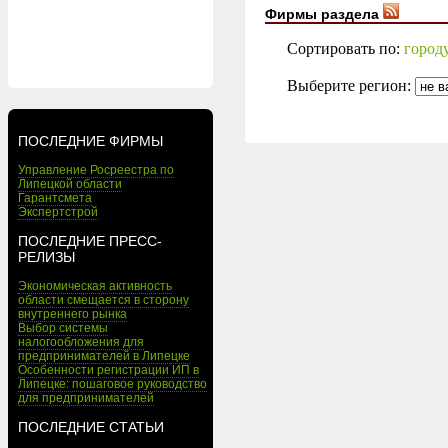
Фирмы раздела
Сортировать по:
город
Выберите регион:
ПОСЛЕДНИЕ ФИРМЫ
Управление Росреестра по
Липецкой области
Гарантсмета
Экспертстрой
ПОСЛЕДНИЕ ПРЕСС-
РЕЛИЗЫ
Экономическая активность
области смещается в сторону
внутреннего рынка
Выбор системы
налогообложения для
предпринимателей в Липецке
Особенности регистрации ИП в
Липецке: пошаговое руководство
для предпринимателей
ПОСЛЕДНИЕ СТАТЬИ