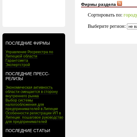
Фирмы раздела
Сортировать по:
город
Выберите регион:
ПОСЛЕДНИЕ ФИРМЫ
Управление Росреестра по
Липецкой области
Гарантсмета
Экспертстрой
ПОСЛЕДНИЕ ПРЕСС-
РЕЛИЗЫ
Экономическая активность
области смещается в сторону
внутреннего рынка
Выбор системы
налогообложения для
предпринимателей в Липецке
Особенности регистрации ИП в
Липецке: пошаговое руководство
для предпринимателей
ПОСЛЕДНИЕ СТАТЬИ