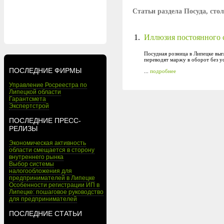
Статьи раздела Посуда, ст
1.
Иллюзия постоянного с
Посудная розница в Липецке выг
переводят маржу в оборот без ус
ПОСЛЕДНИЕ ФИРМЫ
...
подробнее
Управление Росреестра по
Липецкой области
Гарантсмета
Экспертстрой
ПОСЛЕДНИЕ ПРЕСС-
РЕЛИЗЫ
Экономическая активность
области смещается в сторону
внутреннего рынка
Выбор системы
налогообложения для
предпринимателей в Липецке
Особенности регистрации ИП в
Липецке: пошаговое руководство
для предпринимателей
ПОСЛЕДНИЕ СТАТЬИ