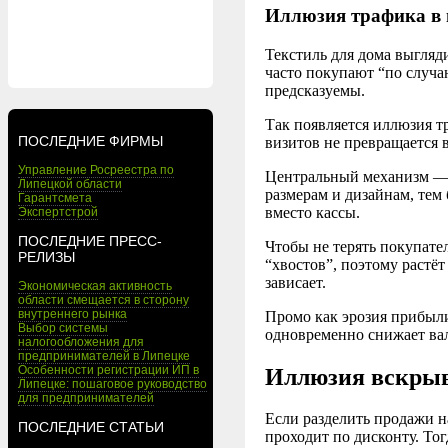
Иллюзия трафика в 
Текстиль для дома выгляд
часто покупают “по случа
предсказуемы.
Так появляется иллюзия т
ПОСЛЕДНИЕ ФИРМЫ
визитов не превращается в
Управление Росреестра по
Центральный механизм — 
Липецкой области
размерам и дизайнам, тем 
Гарантсмета
вместо кассы.
Экспертстрой
ПОСЛЕДНИЕ ПРЕСС-
Чтобы не терять покупате
РЕЛИЗЫ
“хвостов”, поэтому растёт
зависает.
Экономическая активность
области смещается в сторону
внутреннего рынка
Промо как эрозия прибыли
Выбор системы
одновременно снижает вал
налогообложения для
предпринимателей в Липецке
Особенности регистрации ИП в
Иллюзия вскрыв
Липецке: пошаговое руководство
для предпринимателей
Если разделить продажи н
ПОСЛЕДНИЕ СТАТЬИ
проходит по дисконту. То