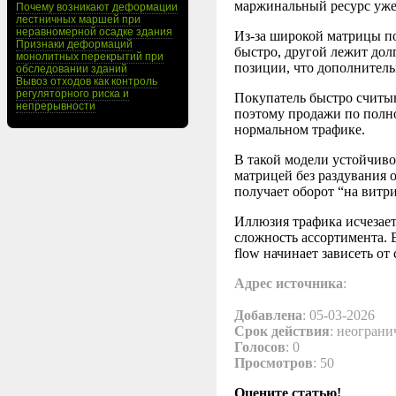
маржинальный ресурс уже 
Почему возникают деформации
лестничных маршей при
неравномерной осадке здания
Из-за широкой матрицы по
Признаки деформаций
быстро, другой лежит дол
монолитных перекрытий при
позиции, что дополнитель
обследовании зданий
Вывоз отходов как контроль
регуляторного риска и
Покупатель быстро считыв
непрерывности
поэтому продажи по полно
нормальном трафике.
В такой модели устойчивос
матрицей без раздувания о
получает оборот “на витри
Иллюзия трафика исчезает
сложность ассортимента. Е
flow начинает зависеть от 
Адрес источника
:
Добавлена
: 05-03-2026
Срок действия
: неограни
Голосов
: 0
Просмотров
: 50
Оцените статью!