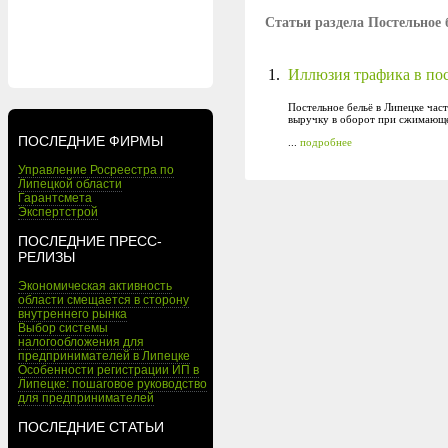
Статьи раздела Постельное 
1.
Иллюзия трафика в пос
Постельное бельё в Липецке час
выручку в оборот при сжимающ
ПОСЛЕДНИЕ ФИРМЫ
...
подробнее
Управление Росреестра по
Липецкой области
Гарантсмета
Экспертстрой
ПОСЛЕДНИЕ ПРЕСС-
РЕЛИЗЫ
Экономическая активность
области смещается в сторону
внутреннего рынка
Выбор системы
налогообложения для
предпринимателей в Липецке
Особенности регистрации ИП в
Липецке: пошаговое руководство
для предпринимателей
ПОСЛЕДНИЕ СТАТЬИ